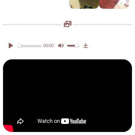
00:00
Play
Mute
Download