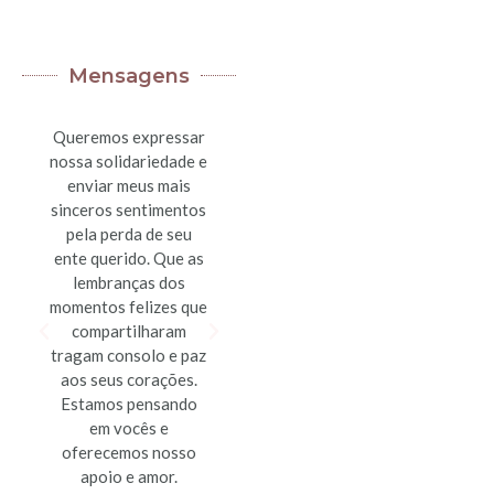
Mensagens
Queremos expressar
Que as memórias
nossa solidariedade e
compartilhadas e o
enviar meus mais
amor que permanece
sinceros sentimentos
sirvam de conforto
e
pela perda de seu
para vocês neste
ente querido. Que as
momento de dor.
lembranças dos
Estamos com vocês
momentos felizes que
em pensamento e
am
compartilharam
oração, desejando
tragam consolo e paz
que a paz e o consolo
aos seus corações.
venham ao encontro
Estamos pensando
de cada um de vocês.
em vocês e
oferecemos nosso
Sistema Eternizar
apoio e amor.