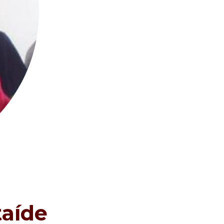
taíde