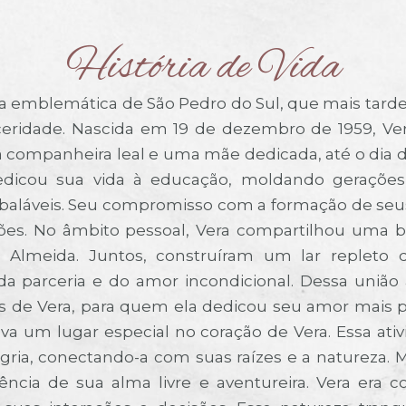
História de Vida
ra emblemática de São Pedro do Sul, que mais tarde
nceridade. Nascida em 19 de dezembro de 1959, V
ompanheira leal e uma mãe dedicada, até o dia de
 dedicou sua vida à educação, moldando geraçõe
abaláveis. Seu compromisso com a formação de seus
ções. No âmbito pessoal, Vera compartilhou uma 
Almeida. Juntos, construíram um lar repleto 
 da parceria e do amor incondicional. Dessa uni
s de Vera, para quem ela dedicou seu amor mais p
va um lugar especial no coração de Vera. Essa a
ria, conectando-a com suas raízes e a natureza. 
sência de sua alma livre e aventureira. Vera era 