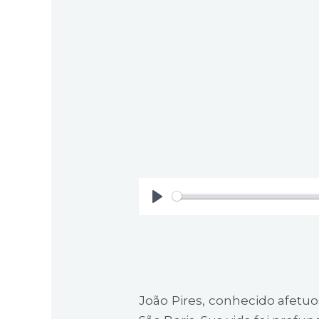
P
l
a
y
João Pires, conhecido afet