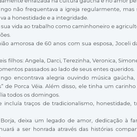
undamente enraizada na cultura gaúcha e no amor pela
Jango não frequentava a igreja regularmente, mas
va a honestidade e a integridade.
e sua vida ao trabalho como caminhoneiro e agricul
ões.
ão amorosa de 60 anos com sua esposa, Joceli da
s filhos: Angela, Darci, Terezinha, Veronica, Simon
 momentos passados ao lado de seus entes queridos.
ango encontrava alegria ouvindo música gaúcha
 de Porca Véia. Além disso, ele tinha um carinho e
ília todos os domingos.
incluía traços de tradicionalismo, honestidade, 
Borja, deixa um legado de amor, dedicação à fam
uará a ser honrada através das histórias compart