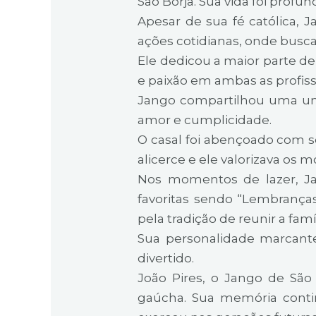
São Borja. Sua vida foi prof
Apesar de sua fé católica, 
ações cotidianas, onde busca
Ele dedicou a maior parte d
e paixão em ambas as profiss
Jango compartilhou uma uni
amor e cumplicidade.
O casal foi abençoado com sei
alicerce e ele valorizava os
Nos momentos de lazer, J
favoritas sendo “Lembranças”
pela tradição de reunir a fam
Sua personalidade marcante 
divertido.
João Pires, o Jango de São 
gaúcha. Sua memória contin