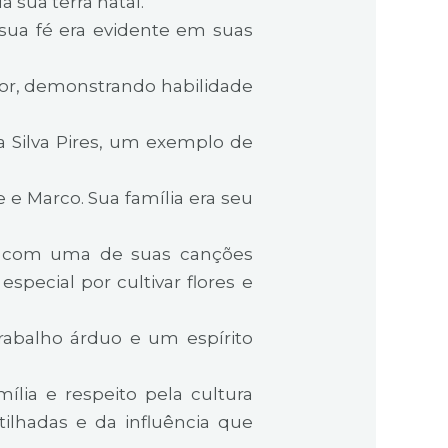
 sua terra natal.
a
 sua fé era evidente em suas
d
tor, demonstrando habilidade
 Silva Pires, um exemplo de
e e Marco. Sua família era seu
, com uma de suas canções
special por cultivar flores e
trabalho árduo e um espírito
ília e respeito pela cultura
ilhadas e da influência que