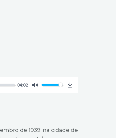
04:02
M
D
u
o
t
w
e
n
l
embro de 1939, na cidade de
o