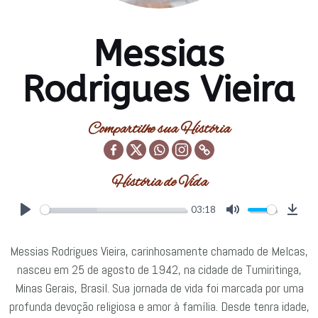
Messias
Rodrigues Vieira
Compartilhe sua História
História de Vida
03:18
Play
Mute
Down
Messias Rodrigues Vieira, carinhosamente chamado de Melcas,
nasceu em 25 de agosto de 1942, na cidade de Tumiritinga,
Minas Gerais, Brasil. Sua jornada de vida foi marcada por uma
profunda devoção religiosa e amor à família. Desde tenra idade,